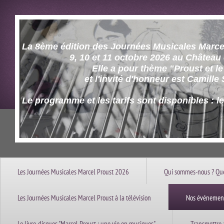
La 8ème édition des Journées Musicales Marcel
9, 10 et 11 octobre 2026 au Château d'
Elle a pour thème "Proust et le c
et l'invité d'honneur est Camille Sa
Le programme et les tarifs sont disponibles : l
Les Journées Musicales Marcel Proust 2026
Qui sommes-nous ? Que
Les Journées Musicales Marcel Proust à la télévision
Nos événement
Le livre-disques "Marcel Proust : une vie en musiques"
Transmettre 