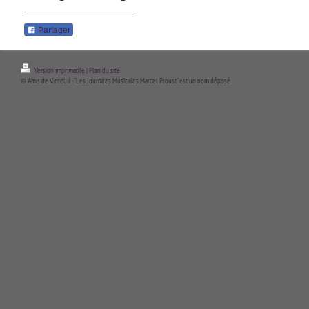
Partager
Version imprimable
|
Plan du site
© Amis de Vinteuil - "Les Journées Musicales Marcel Proust" est un nom déposé