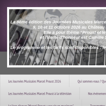
La 8ème édition des Journées Musicales Marcel
9, 10 et 11 octobre 2026 au Château d'
Elle a pour thème "Proust et le c
et l'invité d'honneur est Camille Sa
Le programme et les tarifs sont disponibles : l
Les Journées Musicales Marcel Proust 2026
Qui sommes-nous ? Que
Les Journées Musicales Marcel Proust à la télévision
Nos événement
Le livre-disques "Marcel Proust : une vie en musiques"
Transmettre 