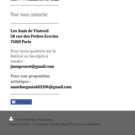
Pour nous contacter
Les Amis de Vinteuil
58 rue des Petites Ecuries
75010 Paris
Pour toute question sur le

festival ou les objets à 

jmmproust@gmail.com
Pour une proposition
artistique :
annelisegastaldi2104@gmail.com
Partager
Version imprimable
|
Plan du site
© Amis de Vinteuil - "Les Journées Musicales Marcel Proust" est un nom déposé